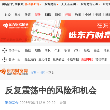
网站首页
加收藏
移动客户端
东方财富
天天基金网
东方财富证券
东方
财经
焦点
股票
新股
期指
期权
行情
数据
全球
美股
港
指数
期指
期权
个股
板块
排行
新股
基金
港股
行情中心
资金流向
主力排名
板块资金
个股研报
新股申购
转债申购
数据中心
首页
>
社区
>
正文
反复震荡中的风险和机会
银华基金
2026年06月12日 09:29
天津