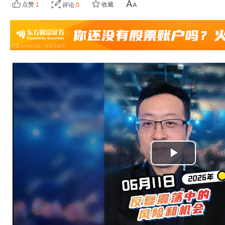
点赞
1
收藏
评论
0
播
放
视