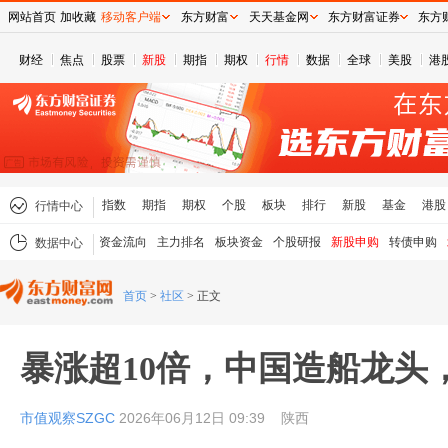
网站首页
加收藏
移动客户端
东方财富
天天基金网
东方财富证券
东方
财经
焦点
股票
新股
期指
期权
行情
数据
全球
美股
港
指数
期指
期权
个股
板块
排行
新股
基金
港股
行情中心
资金流向
主力排名
板块资金
个股研报
新股申购
转债申购
数据中心
首页
>
社区
>
正文
暴涨超10倍，中国造船龙头
市值观察SZGC
2026年06月12日 09:39
陕西