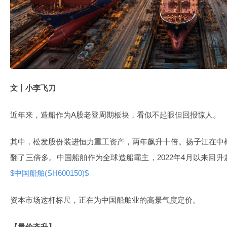
文丨小李飞刀
近年来，造船作为A股老登周期板块，看似不起眼但回报惊人。
其中，松发股份装进恒力重工资产，两年飙升十倍。扬子江在中概
翻了三倍多。中国船舶作为全球造船霸主，2022年4月以来回升超
$中国船舶(SH600150)$
资本市场这杆标尺，正在为中国船舶业的高景气度定价。
【量价齐升】