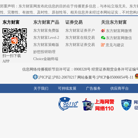
郑重声明：东方财富网发布此信息的目的在于传播更多信息，与本站立场无关。东方
性、完整性、有效性、及时性、原创性等。相关信息并未经过本网站证实，不对您构
东方财富
东方财富产品
证券交易
关注东方财富
东方财富免费版
东方财富证券开户
东方财富网微博
东方财富Level-2
东方财富在线交易
东方财富网微信
东方财富策略版
东方财富证券交易
意见与建议
妙想投研助理
扫一扫下载
Choice金融终端
APP
信息网络传播视听节目许可证：0908328号 经营证券期货业务许可证编号：91310
沪ICP证:沪B2-20070217
网站备案号:沪ICP备05006054号-11
关于我们
可持续发展
广告服务
供应商平台