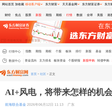
网站首页
加收藏
移动客户端
东方财富
天天基金网
东方财富证券
东方
财经
焦点
股票
新股
期指
期权
行情
数据
全球
美股
港
指数
期指
期权
个股
板块
排行
新股
基金
港股
行情中心
资金流向
主力排名
板块资金
个股研报
新股申购
转债申购
数据中心
首页
>
社区
>
正文
AI+风电，将带来怎样的机
前海联合基金
2026年06月12日 11:13
广东