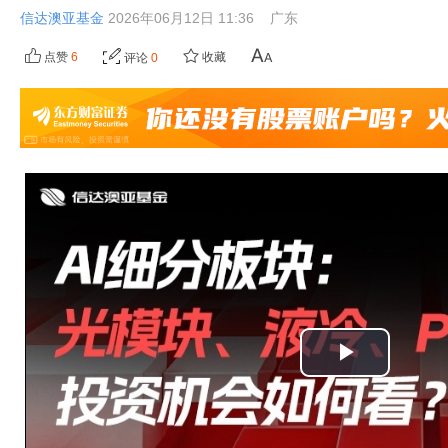
信达澳亚基金
2026年06月12日 11:36
广东
点赞
6
收藏
评论
0
播
放