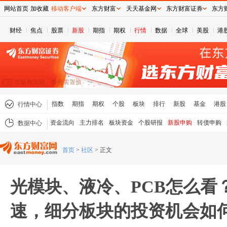
网站首页
加收藏
移动客户端
东方财富
天天基金网
东方财富证券
东方
财经
焦点
股票
新股
期指
期权
行情
数据
全球
美股
港
指数
期指
期权
个股
板块
排行
新股
基金
港股
行情中心
资金流向
主力排名
板块资金
个股研报
新股申购
转债申购
数据中心
首页
>
社区
>
正文
光模块、液冷、PCB怎么看
速，细分板块的投资机会如