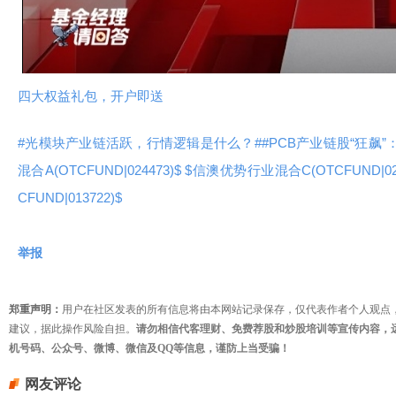
视
频
四大权益礼包，开户即送
#光模块产业链活跃，行情逻辑是什么？#
#PCB产业链股“狂飙”
混合A(OTCFUND|024473)$
$信澳优势行业混合C(OTCFUND|024
CFUND|013722)$
举报
郑重声明：
用户在社区发表的所有信息将由本网站记录保存，仅代表作者个人观点
建议，据此操作风险自担。
请勿相信代客理财、免费荐股和炒股培训等宣传内容，
机号码、公众号、微博、微信及QQ等信息，谨防上当受骗！
网友评论