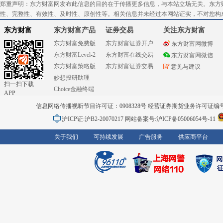
郑重声明：东方财富网发布此信息的目的在于传播更多信息，与本站立场无关。东方
性、完整性、有效性、及时性、原创性等。相关信息并未经过本网站证实，不对您构
东方财富
东方财富产品
证券交易
关注东方财富
东方财富免费版
东方财富证券开户
东方财富网微博
东方财富Level-2
东方财富在线交易
东方财富网微信
东方财富策略版
东方财富证券交易
意见与建议
妙想投研助理
扫一扫下载
Choice金融终端
APP
信息网络传播视听节目许可证：0908328号 经营证券期货业务许可证编号：91310
沪ICP证:沪B2-20070217
网站备案号:沪ICP备05006054号-11
关于我们
可持续发展
广告服务
供应商平台