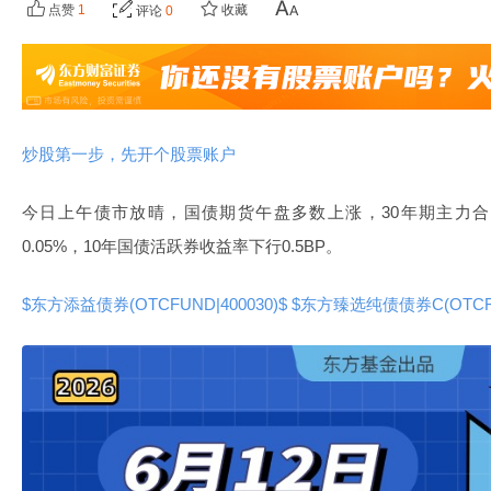
点赞
1
收藏
评论
0
炒股第一步，先开个股票账户
今日上午债市放晴，国债期货午盘多数上涨，30年期主力合约
0.05%，10年国债活跃券收益率下行0.5BP。
$东方添益债券(OTCFUND|400030)$
$东方臻选纯债债券C(OTCFUN