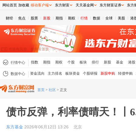
网站首页
加收藏
移动客户端
东方财富
天天基金网
东方财富证券
东方
财经
焦点
股票
新股
期指
期权
行情
数据
全球
美股
港
指数
期指
期权
个股
板块
排行
新股
基金
港股
行情中心
资金流向
主力排名
板块资金
个股研报
新股申购
转债申购
数据中心
首页
>
社区
>
正文
债市反弹，利率债晴天！丨6.
东方基金
2026年06月12日 13:26
北京