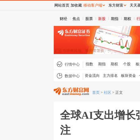
网站首页
加收藏
移动客户端
东方财富
天天
财经
焦点
股票
新股
期指
期权
指数
期指
期权
个股
板
行情中心
资金流向
主力排名
板块资金
数据中心
首页
>
社区
>
正文
全球AI支出增
注