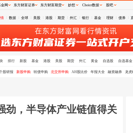
基金网
东方财富证券
东方财富期货
妙想
Choice数据
股吧
行情
数据
全球
美股
港股
期货
外汇
银行
基金
理财
债券
块
排行
新股
基金
港股
美股
期货
外汇
黄金
自选股
自选基金
个股研报
新股申购
转债申购
北交所申购
AH股比价
年报大全
融资融券
龙虎
长强劲，半导体产业链值得关