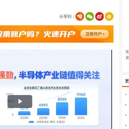
分享到：
凭
居
更
播
放