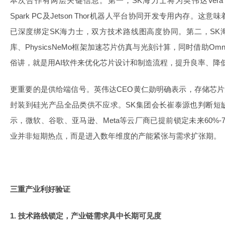
本次合作有两层关键信息。第一，SK海力士将为英伟达Vera Rubi
Spark PC及Jetson Thor机器人平台协同开发专用内存。
已深度绑定SK海力士，双方技术路线图高度协同。第二，SK海
库、PhysicsNeMo框架加速芯片仿真与光刻计算，同时借助Omn
俗讲，就是用AI软件来优化芯片设计和制造流程，提升良率、降
更重要的是供给端信号。英伟达CEO黄仁勋明确表示，存储芯片
封装到硅光产品全品类供不应求。SK集团会长崔泰源也判断短
示，微软、谷歌、亚马逊、Meta等云厂商已提前锁定未来60%
业并非短期热点，而是进入数年维度的产能紧张与需求扩张期。
三重产业利好验证
1. 技术路线锁定，产业链需求具中长期可见度