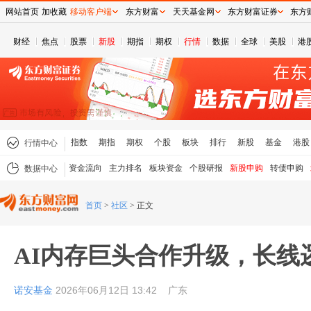
网站首页
加收藏
移动客户端
东方财富
天天基金网
东方财富证券
东方
财经
焦点
股票
新股
期指
期权
行情
数据
全球
美股
港
指数
期指
期权
个股
板块
排行
新股
基金
港股
行情中心
资金流向
主力排名
板块资金
个股研报
新股申购
转债申购
数据中心
首页
>
社区
>
正文
AI内存巨头合作升级，长线
诺安基金
2026年06月12日 13:42
广东