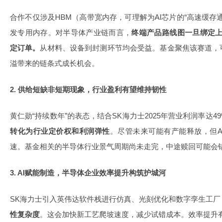
合作不仅涉及HBM（高带宽内存，可理解为AI芯片的“高速缓存
发专用内存。对半导体产业链而言，
终端产品路线图一旦绑定上
定订单。
从材料、设备到封测环节均会受益。基金聚焦该赛道，
溢带来的链条式成长机会。
2. 供给短缺非短期现象，行业盈利有望维持韧性
黄仁勋“持续数年”的表态，结合SK海力士2025年营业利润率达4
转化为行业定价权和利润弹性
。尽管未来可能有产能释放，但A
速。基金相关的半导体行业景气周期尚未走完，中途赎回可能会
3. AI赋能制造，半导体企业效率提升构筑护城河
SK海力士引入英伟达软件栈进行仿真、光刻优化和数字孪生工厂
性复杂度
。这会加快新工艺爬坡速度，减少试错成本。效率提升