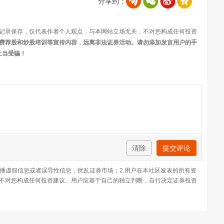
分享到：
记录保存，仅代表作者个人观点，与本网站立场无关，不对您构成任何投资
费荐股和炒股培训等宣传内容，远离非法证券活动。请勿添加发言用户的手
上当受骗！
清除
提交评论
传播虚假信息或者误导性信息，扰乱证券市场；2.用户在本社区发表的所有资
不对您构成任何投资建议。用户应基于自己的独立判断，自行决定证券投资