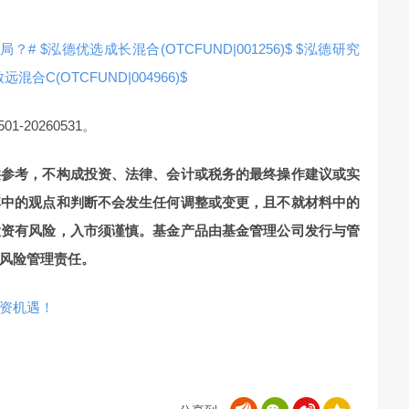
局？#
$泓德优选成长混合(OTCFUND|001256)$
$泓德研究
远混合C(OTCFUND|004966)$
-20260531。
供参考，不构成投资、法律、会计或税务的最终操作建议或实
其中的观点和判断不会发生任何调整或变更，且不就材料中的
投资有风险，入市须谨慎。基金产品由基金管理公司发行与管
风险管理责任。
资机遇！