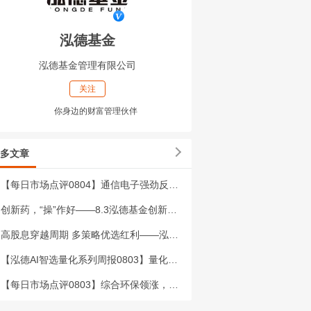
泓德基金
泓德基金管理有限公司
关注
你身边的财富管理伙伴
多文章
【每日市场点评0804】通信电子强劲反弹，银行领跌
创新药，“操”作好——8.3泓德基金创新药周报
高股息穿越周期 多策略优选红利——泓德红利优选混合（LOF）周报20260731
【泓德AI智选量化系列周报0803】量化智选 超额追踪
【每日市场点评0803】综合环保领涨，科技与周期调整明显