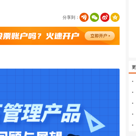
分享到：
更