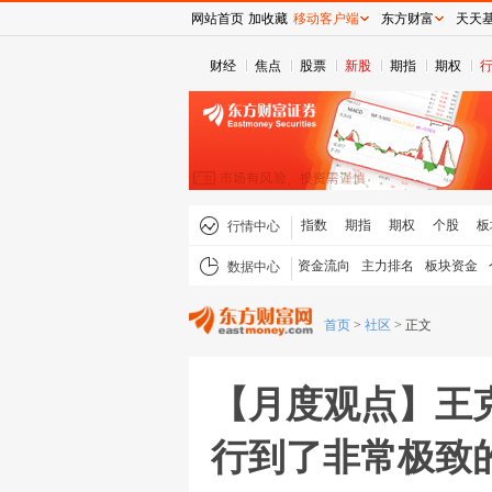
网站首页
加收藏
移动客户端
东方财富
天天
财经
焦点
股票
新股
期指
期权
指数
期指
期权
个股
板
行情中心
资金流向
主力排名
板块资金
数据中心
首页
>
社区
>
正文
【月度观点】王
行到了非常极致