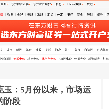
基金网
东方财富证券
东方财富期货
妙想
Choice数据
股吧
行情
数据
全球
美股
港股
期货
外汇
银行
基金
理财
债券
块
排行
新股
基金
港股
美股
期货
外汇
黄金
自选股
自选基金
个股研报
新股申购
转债申购
北交所申购
AH股比价
年报大全
融资融券
龙虎
克玉：5月份以来，市场运
的阶段