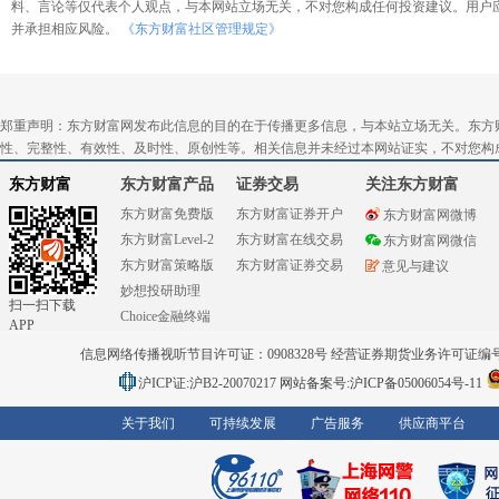
料、言论等仅代表个人观点，与本网站立场无关，不对您构成任何投资建议。用户
并承担相应风险。
《东方财富社区管理规定》
郑重声明：东方财富网发布此信息的目的在于传播更多信息，与本站立场无关。东方
性、完整性、有效性、及时性、原创性等。相关信息并未经过本网站证实，不对您构
东方财富
东方财富产品
证券交易
关注东方财富
东方财富免费版
东方财富证券开户
东方财富网微博
东方财富Level-2
东方财富在线交易
东方财富网微信
东方财富策略版
东方财富证券交易
意见与建议
妙想投研助理
扫一扫下载
Choice金融终端
APP
信息网络传播视听节目许可证：0908328号 经营证券期货业务许可证编号：91310
沪ICP证:沪B2-20070217
网站备案号:沪ICP备05006054号-11
关于我们
可持续发展
广告服务
供应商平台