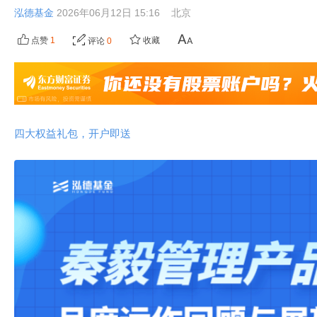
泓德基金
2026年06月12日 15:16
北京
点赞
1
收藏
评论
0
四大权益礼包，开户即送