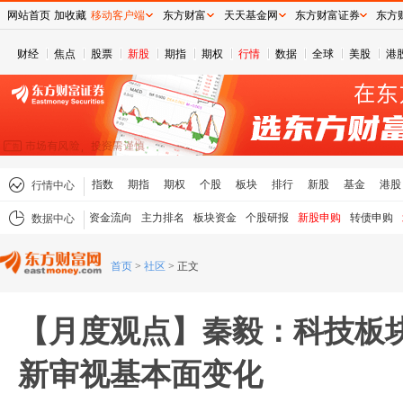
网站首页
加收藏
移动客户端
东方财富
天天基金网
东方财富证券
东方
财经
焦点
股票
新股
期指
期权
行情
数据
全球
美股
港
指数
期指
期权
个股
板块
排行
新股
基金
港股
行情中心
资金流向
主力排名
板块资金
个股研报
新股申购
转债申购
数据中心
首页
>
社区
>
正文
【月度观点】秦毅：科技板
新审视基本面变化