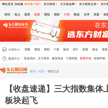
网站首页
加收藏
移动客户端
东方财富
天天基金网
东方财富证券
东方
财经
焦点
股票
新股
期指
期权
行情
数据
全球
美股
港
指数
期指
期权
个股
板块
排行
新股
基金
港股
行情中心
资金流向
主力排名
板块资金
个股研报
新股申购
转债申购
数据中心
首页
>
社区
>
专栏正文
【收盘速递】三大指数集体
板块起飞