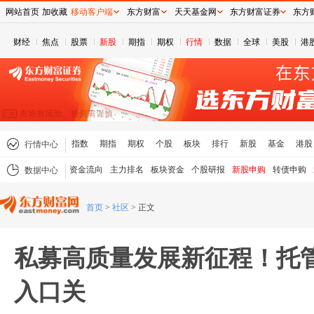
网站首页
加收藏
移动客户端
东方财富
天天基金网
东方财富证券
东方
财经
焦点
股票
新股
期指
期权
行情
数据
全球
美股
港
指数
期指
期权
个股
板块
排行
新股
基金
港股
行情中心
资金流向
主力排名
板块资金
个股研报
新股申购
转债申购
数据中心
首页
>
社区
>
正文
私募高质量发展新征程！托
入口关