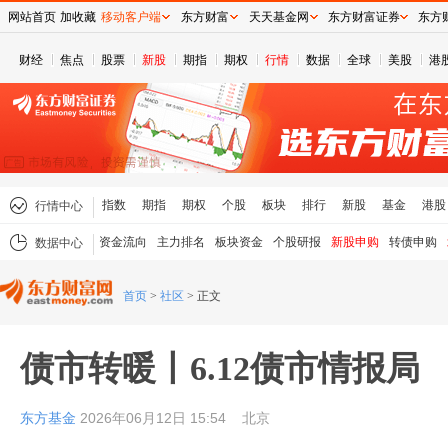
网站首页
加收藏
移动客户端
东方财富
天天基金网
东方财富证券
东方
财经
焦点
股票
新股
期指
期权
行情
数据
全球
美股
港
指数
期指
期权
个股
板块
排行
新股
基金
港股
行情中心
资金流向
主力排名
板块资金
个股研报
新股申购
转债申购
数据中心
首页
>
社区
>
正文
债市转暖丨6.12债市情报局
东方基金
2026年06月12日 15:54
北京