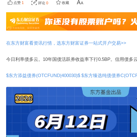
点赞
1
收藏
评论
0
在东方财富看资讯行情，选东方财富证券一站式开户交易>>
今日利率债多云。10年国债活跃券收益率下行0.5BP。信用债
$东方添益债券(OTCFUND|400030)$
$东方臻选纯债债券C(OTCFUN