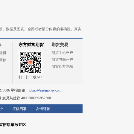
频、数据及图表）全部或者部分内容的准确性、真实
金
东方财富期货
期货交易
期货手机开户
微博
期货电脑开户
微信
期货官方网站
扫一扫下载APP
78686 举报邮箱：
jubao@eastmoney.com
网
意见与建议:4000300059/952500
护
征稿启事
友情链接