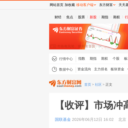
网站首页
加收藏
移动客户端
东方财富
天天
财经
焦点
股票
新股
期指
期权
指数
期指
期权
个股
板
行情中心
资金流向
主力排名
板块资金
数据中心
首页
>
社区
>
正文
【收评】市场冲
国联基金
2026年06月12日 16:02
北京