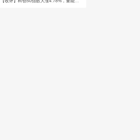
【收评】科创50指数大涨4.78%，量能放大