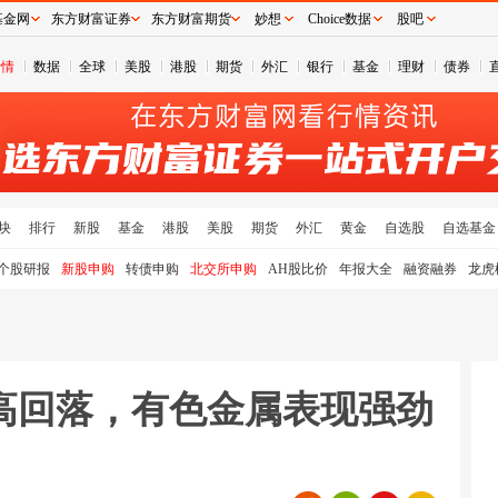
基金网
东方财富证券
东方财富期货
妙想
Choice数据
股吧
行情
数据
全球
美股
港股
期货
外汇
银行
基金
理财
债券
块
排行
新股
基金
港股
美股
期货
外汇
黄金
自选股
自选基金
个股研报
新股申购
转债申购
北交所申购
AH股比价
年报大全
融资融券
龙虎
高回落，有色金属表现强劲