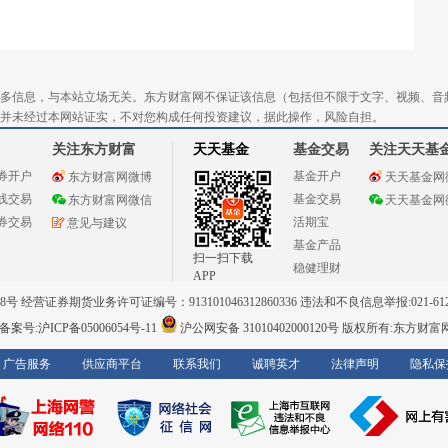
多信息，与本站立场无关。东方财富网不保证该信息（包括但不限于文字、视频、音
并未经过本网站证实，不对您构成任何投资建议，据此操作，风险自担。
关注东方财富
天天基金
基金交易
关注天天基
券开户
基金开户
东方财富网微博
天天基金网
线交易
基金交易
东方财富网微信
天天基金网
券交易
活期宝
意见与建议
基金产品
扫一扫下载
稳健理财
APP
 经营证券期货业务许可证编号：913101046312860336 违法和不良信息举报:021-612
案号:沪ICP备05006054号-11
沪公网安备 31010402000120号
版权所有:东方财富
广告服务
供应商平台
联系我们
诚聘英才
法律声明
隐私保