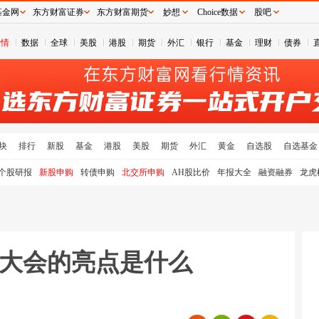
基金网
东方财富证券
东方财富期货
妙想
Choice数据
股吧
行情
数据
全球
美股
港股
期货
外汇
银行
基金
理财
债券
块
排行
新股
基金
港股
美股
期货
外汇
黄金
自选股
自选基金
个股研报
新股申购
转债申购
北交所申购
AH股比价
年报大全
融资融券
龙虎
C大会的亮点是什么