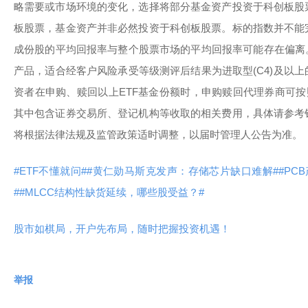
略需要或市场环境的变化，选择将部分基金资产投资于科创板股
板股票，基金资产并非必然投资于科创板股票。标的指数并不能
成份股的平均回报率与整个股票市场的平均回报率可能存在偏离。
产品，适合经客户风险承受等级测评后结果为进取型(C4)及以
资者在申购、赎回以上ETF基金份额时，申购赎回代理券商可按照
其中包含证券交易所、登记机构等收取的相关费用，具体请参考
将根据法律法规及监管政策适时调整，以届时管理人公告为准。
#ETF不懂就问#
#黄仁勋马斯克发声：存储芯片缺口难解#
#PC
#
#MLCC结构性缺货延续，哪些股受益？#
股市如棋局，开户先布局，随时把握投资机遇！
举报