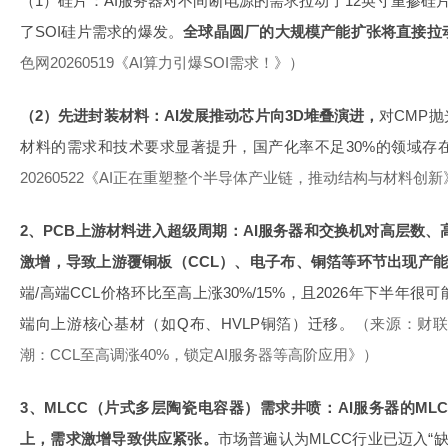
（1）硅片：AI服务器对不间断电源的需求拉动了12英寸重掺硅
了SOI硅片需求的爆发。
全球晶圆厂的大规模产能扩张将直接拉
色网20260519《AI算力引爆SOI需求！》）
（2）先进封装材料：AI发展推动芯片向3D堆叠演进，
对CMP
材料的需求和技术要求显著提升，国产化率不足30%的领域存
20260522《AI正在重塑整个半导体产业链，推动结构与材料创新
2、PCB上游材料进入超级周期：AI服务器和交换机对高层数、
激增，导致上游覆铜板（CCL）、电子布、铜箔等环节出现产
端/高端CCL价格环比至高上涨30%/15%，且2026年下半年
端向上游核心基材（如Q布、HVLP铜箔）迁移。
（来源：财联社
潮：CCL至高调涨40%，锁定AI服务器等高阶应用》）
3、MLCC（片式多层陶瓷电容器）需求井喷：AI服务器的ML
上，需求激增导致供应紧张。
市场普遍认为MLCC行业已迈入“