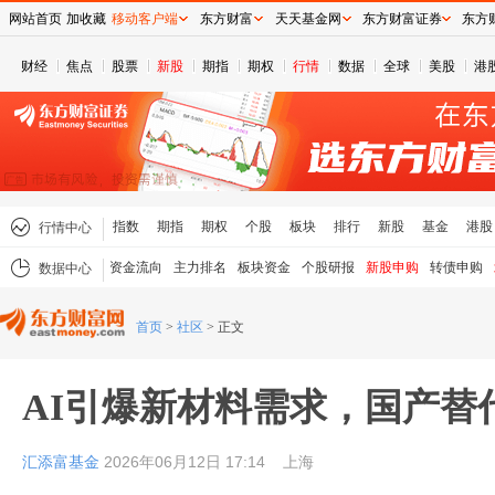
网站首页
加收藏
移动客户端
东方财富
天天基金网
东方财富证券
东方
财经
焦点
股票
新股
期指
期权
行情
数据
全球
美股
港
指数
期指
期权
个股
板块
排行
新股
基金
港股
行情中心
资金流向
主力排名
板块资金
个股研报
新股申购
转债申购
数据中心
首页
>
社区
>
正文
AI引爆新材料需求，国产替
汇添富基金
2026年06月12日 17:14
上海