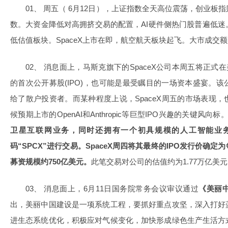
01、 周五（ 6月12日），上证指数全天高位震荡，创业
数。大资金降低对高拥挤交易的配置，AI硬件侧热门股普遍低
低估值板块。SpaceX上市在即，航空航天板块起飞。大市成交额
02、 消息面上，马斯克旗下的SpaceX公司本周五将正式
的首次公开募股(IPO)，也可能是最受瞩目的一场资本盛宴。
给了散户投资者。而某种程度上说，SpaceX周五的市场表现
候预期上市的OpenAI和Anthropic等巨型IPO兴趣的关键风向标
卫星互联网业务，同时还拥有一个初具规模的人工智能业
码“SPCX”进行交易。SpaceX周四将其最终的IPO发行价确定为
募资规模约750亿美元。
此笔交易对公司的估值约为1.77万亿美
03、 消息面上，6月11日国务院常务会议审议通过
《美丽
出，美丽中国建设是一项系统工程，要抓好重点攻坚，深入打好
进生态系统优化，积极应对气候变化，加快形成绿色生产生活方