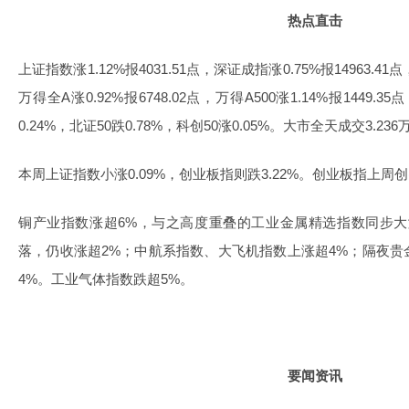
热点直击
上证指数涨1.12%报4031.51点，深证成指涨0.75%报14963.41点
万得全A涨0.92%报6748.02点，万得A500涨1.14%报1449.
0.24%，北证50跌0.78%，科创50涨0.05%。大市全天成交3.2
本周上证指数小涨0.09%，创业板指则跌3.22%。创业板指上
铜产业指数涨超6%，与之高度重叠的工业金属精选指数同步大
落，仍收涨超2%；中航系指数、大飞机指数上涨超4%；隔夜
4%。工业气体指数跌超5%。
要闻资讯