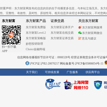
郑重声明：东方财富网发布此信息的目的在于传播更多信息，与本站立场无关。东方
性、完整性、有效性、及时性、原创性等。相关信息并未经过本网站证实，不对您构
东方财富
东方财富产品
证券交易
关注东方财富
东方财富免费版
东方财富证券开户
东方财富网微博
东方财富Level-2
东方财富在线交易
东方财富网微信
东方财富策略版
东方财富证券交易
意见与建议
妙想投研助理
扫一扫下载
Choice金融终端
APP
信息网络传播视听节目许可证：0908328号 经营证券期货业务许可证编号：91310
沪ICP证:沪B2-20070217
网站备案号:沪ICP备05006054号-11
关于我们
可持续发展
广告服务
供应商平台