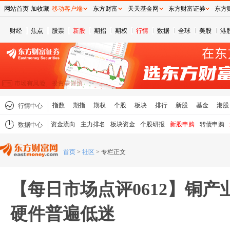
网站首页
加收藏
移动客户端
东方财富
天天基金网
东方财富证券
东方
财经
焦点
股票
新股
期指
期权
行情
数据
全球
美股
港
指数
期指
期权
个股
板块
排行
新股
基金
港股
行情中心
资金流向
主力排名
板块资金
个股研报
新股申购
转债申购
数据中心
首页
>
社区
>
专栏正文
【每日市场点评0612】铜产
硬件普遍低迷