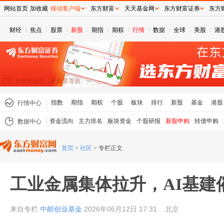
网站首页
加收藏
移动客户端
东方财富
天天基金网
东方财富证券
东方
财经
焦点
股票
新股
期指
期权
行情
数据
全球
美股
港
指数
期指
期权
个股
板块
排行
新股
基金
港股
行情中心
资金流向
主力排名
板块资金
个股研报
新股申购
转债申购
数据中心
首页
>
社区
>
专栏正文
工业金属集体拉升，AI基建
来自专栏
中邮创业基金
2026年06月12日 17:31
北京