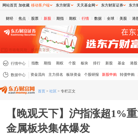
网站首页
加收藏
移动客户端
东方财富
天天基金网
东方财富证券
东方
财经
焦点
股票
新股
期指
期权
行情
数据
全球
美股
港
指数
期指
期权
个股
板块
排行
新股
基金
港股
行情中心
资金流向
主力排名
板块资金
个股研报
新股申购
转债申购
数据中心
首页
>
社区
>
专栏正文
【晚观天下】沪指涨超1%重返
金属板块集体爆发