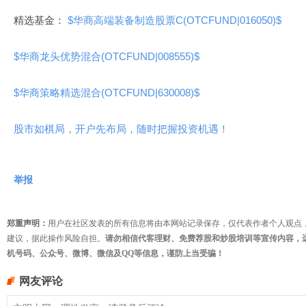
精选基金：
$华商高端装备制造股票C(OTCFUND|016050)$
$华商龙头优势混合(OTCFUND|008555)$
$华商策略精选混合(OTCFUND|630008)$
股市如棋局，开户先布局，随时把握投资机遇！
举报
郑重声明：
用户在社区发表的所有信息将由本网站记录保存，仅代表作者个人观点
建议，据此操作风险自担。
请勿相信代客理财、免费荐股和炒股培训等宣传内容，
机号码、公众号、微博、微信及QQ等信息，谨防上当受骗！
网友评论