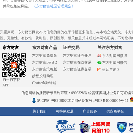
料、言论等仅代表个人观点，与本网站立场无关，不对您构成任何投资建议。用户
并承担相应风险。
《东方财富社区管理规定》
郑重声明：东方财富网发布此信息的目的在于传播更多信息，与本站立场无关。东方
性、完整性、有效性、及时性、原创性等。相关信息并未经过本网站证实，不对您构
东方财富
东方财富产品
证券交易
关注东方财富
东方财富免费版
东方财富证券开户
东方财富网微博
东方财富Level-2
东方财富在线交易
东方财富网微信
东方财富策略版
东方财富证券交易
意见与建议
妙想投研助理
扫一扫下载
Choice金融终端
APP
信息网络传播视听节目许可证：0908328号 经营证券期货业务许可证编号：91310
沪ICP证:沪B2-20070217
网站备案号:沪ICP备05006054号-11
关于我们
可持续发展
广告服务
供应商平台