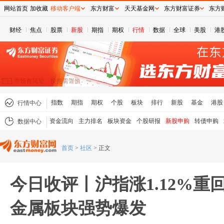
网站首页
加收藏
移动客户端
东方财富
天天基金网
东方财富证券
东方
财经
焦点
股票
新股
期指
期权
行情
数据
全球
美股
港
指数
期指
期权
个股
板块
排行
新股
基金
港股
行情中心
资金流向
主力排名
板块资金
个股研报
新股申购
转债申购
数据中心
首页
>
社区
>
正文
今日收评丨沪指涨1.12%重回
金属板块强势爆发