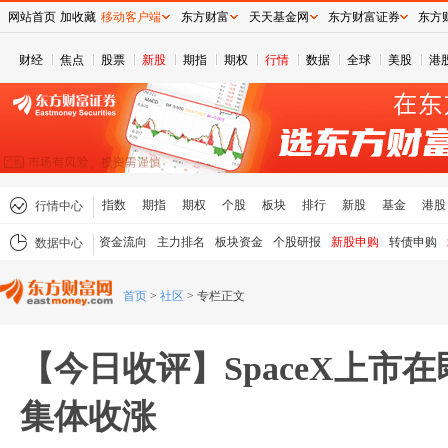
网站首页
加收藏
移动客户端
东方财富
天天基金网
东方财富证券
东方
财经
焦点
股票
新股
期指
期权
行情
数据
全球
美股
港
指数
期指
期权
个股
板块
排行
新股
基金
港股
行情中心
资金流向
主力排名
板块资金
个股研报
新股申购
转债申购
数据中心
首页
>
社区
>
专栏正文
【今日收评】SpaceX上市
集体收涨