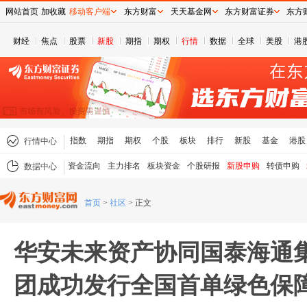
网站首页
加收藏
移动客户端
东方财富
天天基金网
东方财富证券
东方
财经
焦点
股票
新股
期指
期权
行情
数据
全球
美股
港
指数
期指
期权
个股
板块
排行
新股
基金
港股
行情中心
资金流向
主力排名
板块资金
个股研报
新股申购
转债申购
数据中心
首页
>
社区
>
正文
华安未来资产协同国泰海通
团成功发行全国首单绿色保