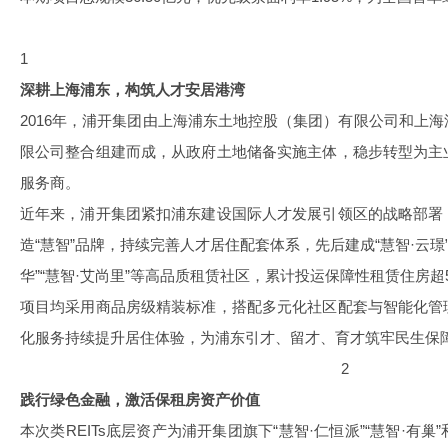
1
深耕上海浦东，构筑人才安居港湾
2016年，浦开集团由上海浦东土地控股（集团）有限公司和上
限公司整合组建而成，从政府土地储备实施主体，稳步转型为主
服务商。
近年来，浦开集团紧扣浦东建设国际人才发展引领区的战略部署
造“慧智”品牌，持续完善人才居住配套体系，先后建成“慧智·云璟”“慧
华”“慧智·艾尚里”等高品质租赁社区，累计投运保障性租赁住房超5
项目均采用商品房级精装标准，搭配多元化社区配套与智能化管
化服务持续提升居住体验，为浦东引才、留才、育才筑牢民生保
2
践行绿色金融，激活保租房资产价值
本次类REITs底层资产为浦开集团旗下“慧智·仁恒派”“慧智·有巢