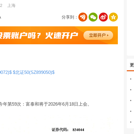
22
上海
分享到：
更
072)$
$北证50(SZ899050)$
今年第59次：富泰和将于2026年6月18日上会。