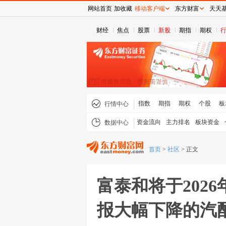
网站首页
加收藏
移动客户端
东方财富
天天
财经
焦点
股票
新股
期指
期权
指数
期指
期权
个股
板
行情中心
资金流向
主力排名
板块资金
数据中心
首页
>
社区
>
正文
富泰和将于202
报大幅下降的汽