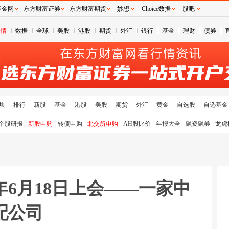
基金网
东方财富证券
东方财富期货
妙想
Choice数据
股吧
行情
数据
全球
美股
港股
期货
外汇
银行
基金
理财
债券
块
排行
新股
基金
港股
美股
期货
外汇
黄金
自选股
自选基金
个股研报
新股申购
转债申购
北交所申购
AH股比价
年报大全
融资融券
龙虎
6年6月18日上会——一家中
配公司