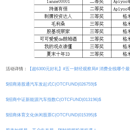
活动详情：
【超6300元好礼】#五一财经观察局# 消费全线哪个最
$招商港股通汽车发起式C(OTCFUND|026759)$
$招商中证新能源汽车指数C(OTCFUND|013196)$
$招商体育文化休闲股票C(OTCFUND|015395)$