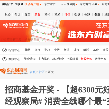
网站首页
加收藏
移动客户端
东方财富
天天基金网
东方财富证券
东方
财经
焦点
股票
新股
期指
期权
行情
数据
全球
美股
港
指数
期指
期权
个股
板块
排行
新股
基金
港股
行情中心
资金流向
主力排名
板块资金
个股研报
新股申购
转债申购
数据中心
首页
>
社区
>
正文
招商基金开奖 - 【超6300
经观察局# 消费全线哪个最“