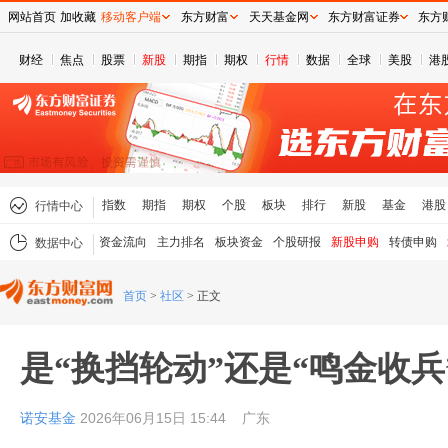
网站首页
加收藏
移动客户端
东方财富
天天基金网
东方财富证券
东方
财经
焦点
股票
新股
期指
期权
行情
数据
全球
美股
港
指数
期指
期权
个股
板块
排行
新股
基金
港股
行情中心
资金流向
主力排名
板块资金
个股研报
新股申购
转债申购
数据中心
首页
>
社区
>
正文
是“换挡轮动”还是“鸣金收兵
诺安基金
2026年06月15日 15:44
广东