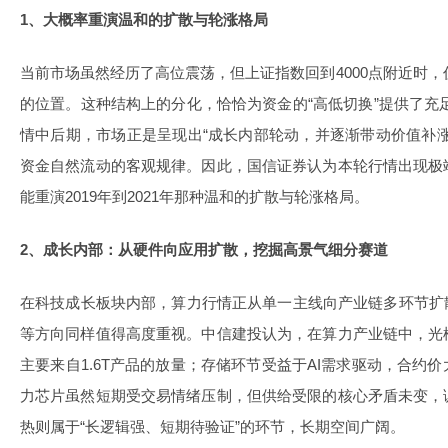
1、大概率重演温和的扩散与轮涨格局
当前市场虽然经历了高位震荡，但上证指数回到4000点附近时，
的位置。这种结构上的分化，恰恰为资金的“高低切换”提供了充足的
情中后期，市场正是呈现出“成长内部轮动，并逐渐带动价值补
资金自然流动的客观规律。因此，国信证券认为本轮行情出现极
能重演2019年到2021年那种温和的扩散与轮涨格局。
2、成长内部：从硬件向应用扩散，挖掘高景气细分赛道
在科技成长板块内部，算力行情正从单一主线向产业链多环节扩
等方向同样值得高度重视。中信建投认为，在算力产业链中，光
主要来自1.6T产品的放量；存储环节受益于AI需求驱动，合约
力芯片虽然短期受交易情绪压制，但供给受限的核心矛盾未变，
热则属于“长逻辑强、短期待验证”的环节，长期空间广阔。