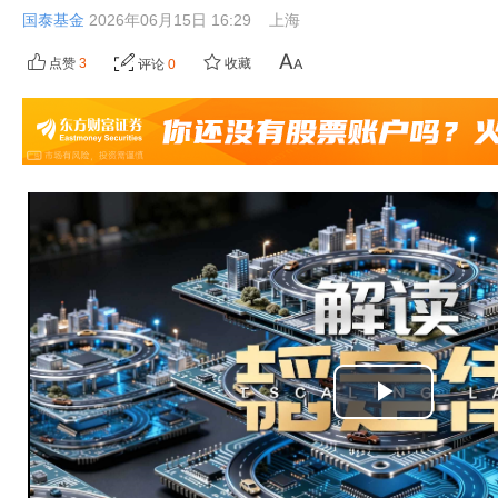
国泰基金
2026年06月15日 16:29
上海
点赞
3
收藏
评论
0
播
放