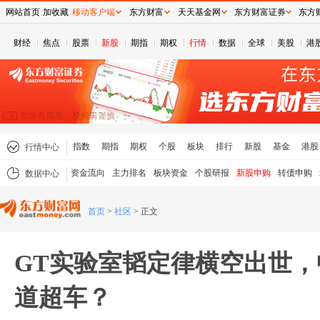
网站首页
加收藏
移动客户端
东方财富
天天基金网
东方财富证券
东方
财经
焦点
股票
新股
期指
期权
行情
数据
全球
美股
港
指数
期指
期权
个股
板块
排行
新股
基金
港股
行情中心
资金流向
主力排名
板块资金
个股研报
新股申购
转债申购
数据中心
首页
>
社区
>
正文
GT实验室韬定律横空出世
道超车？