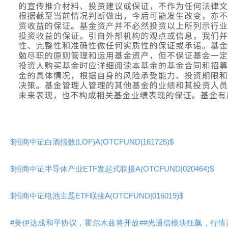
$招商中证白酒指数(LOF)A(OTCFUND|161725)$
$招商中证半导体产业ETF发起式联接A(OTCFUND|020464)$
$招商中证电池主题ETF联接A(OTCFUND|016019)$
#美伊达成和平协议，霍尔木兹将开放#
#光通信模块狂飙，行情