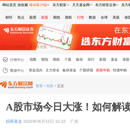
网站首页
加收藏
移动客户端
东方财富
天天基金网
东方财富证券
东方
财经
焦点
股票
新股
期指
期权
行情
数据
全球
美股
港
指数
期指
期权
个股
板块
排行
新股
基金
港股
行情中心
资金流向
主力排名
板块资金
个股研报
新股申购
转债申购
数据中心
首页
>
社区
>
正文
A股市场今日大涨！如何解
招商基金
2026年06月15日 16:33
广东