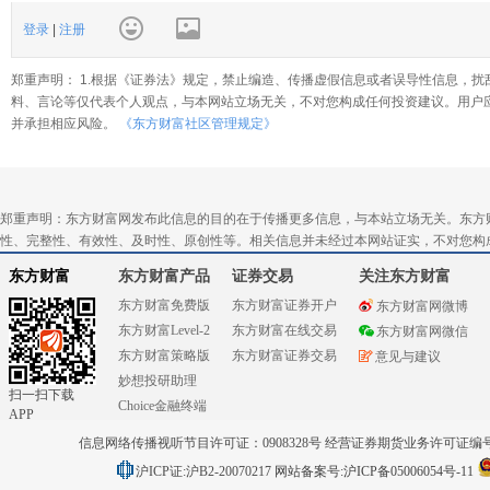
登录
|
注册
郑重声明： 1.根据《证券法》规定，禁止编造、传播虚假信息或者误导性信息，扰
料、言论等仅代表个人观点，与本网站立场无关，不对您构成任何投资建议。用户
并承担相应风险。
《东方财富社区管理规定》
郑重声明：东方财富网发布此信息的目的在于传播更多信息，与本站立场无关。东方
性、完整性、有效性、及时性、原创性等。相关信息并未经过本网站证实，不对您构
东方财富
东方财富产品
证券交易
关注东方财富
东方财富免费版
东方财富证券开户
东方财富网微博
东方财富Level-2
东方财富在线交易
东方财富网微信
东方财富策略版
东方财富证券交易
意见与建议
妙想投研助理
扫一扫下载
Choice金融终端
APP
信息网络传播视听节目许可证：0908328号 经营证券期货业务许可证编号：91310
沪ICP证:沪B2-20070217
网站备案号:沪ICP备05006054号-11