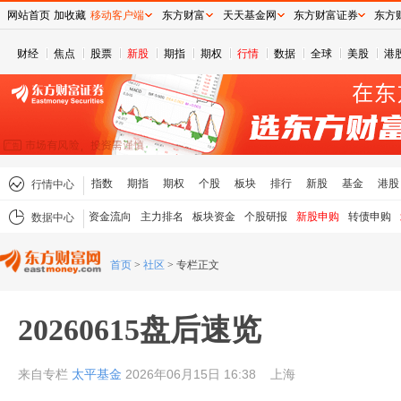
网站首页
加收藏
移动客户端
东方财富
天天基金网
东方财富证券
东方
财经
焦点
股票
新股
期指
期权
行情
数据
全球
美股
港
指数
期指
期权
个股
板块
排行
新股
基金
港股
行情中心
资金流向
主力排名
板块资金
个股研报
新股申购
转债申购
数据中心
首页
>
社区
>
专栏正文
20260615盘后速览
来自专栏
太平基金
2026年06月15日 16:38
上海