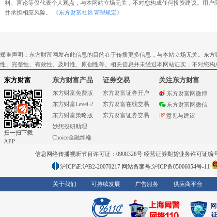
料、言论等仅代表个人观点，与本网站立场无关，不对您构成任何投资建议。用户
并承担相应风险。
《东方财富社区管理规定》
郑重声明：东方财富网发布此信息的目的在于传播更多信息，与本站立场无关。东方
性、完整性、有效性、及时性、原创性等。相关信息并未经过本网站证实，不对您构
东方财富
东方财富产品
证券交易
关注东方财富
东方财富免费版
东方财富证券开户
东方财富网微博
东方财富Level-2
东方财富在线交易
东方财富网微信
东方财富策略版
东方财富证券交易
意见与建议
妙想投研助理
扫一扫下载
Choice金融终端
APP
信息网络传播视听节目许可证：0908328号 经营证券期货业务许可证编号：91310
沪ICP证:沪B2-20070217
网站备案号:沪ICP备05006054号-11
关于我们
可持续发展
广告服务
供应商平台