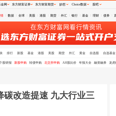
基金网
东方财富证券
东方财富期货
妙想
Choice数据
股吧
行情
数据
全球
美股
港股
期货
外汇
银行
基金
理财
债券
块
排行
新股
基金
港股
美股
期货
外汇
黄金
自选股
自选基金
个股研报
新股申购
转债申购
北交所申购
AH股比价
年报大全
融资融券
龙虎
降碳改造提速 九大行业三