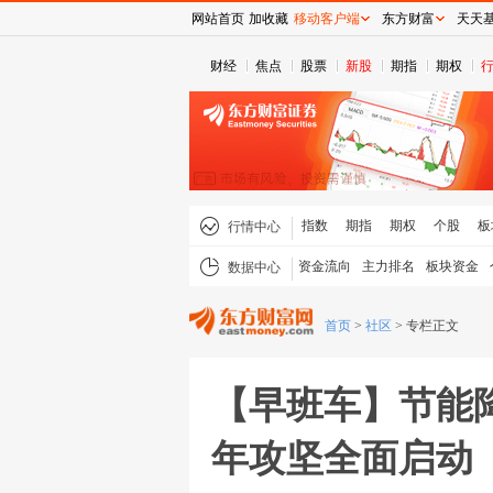
网站首页
加收藏
移动客户端
东方财富
天天
财经
焦点
股票
新股
期指
期权
指数
期指
期权
个股
板
行情中心
资金流向
主力排名
板块资金
数据中心
首页
>
社区
>
专栏正文
【早班车】节能
年攻坚全面启动