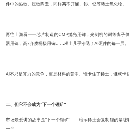
件中的热敏、压敏陶瓷，同样离不开镧、钐、钇等稀土氧化物。
再往上游看——芯片制造的CMP抛光用铈，光刻机的耐等离子体
器用铒，高k介质栅极用镧……稀土几乎渗透了AI硬件的每一层。
AI不只是算力的竞争，更是材料的竞争。谁卡住了稀土，谁就卡住
二、但它不会成为"下一个锂矿"
市场最爱讲的故事是"下一个锂矿"——暗示稀土会复制锂的暴
一半。