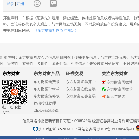
登录
|
注册
郑重声明： 1.根据《证券法》规定，禁止编造、传播虚假信息或者误导性信息，扰
料、言论等仅代表个人观点，与本网站立场无关，不对您构成任何投资建议。用户
并承担相应风险。
《东方财富社区管理规定》
郑重声明：东方财富网发布此信息的目的在于传播更多信息，与本站立场无关。东方
性、完整性、有效性、及时性、原创性等。相关信息并未经过本网站证实，不对您构
东方财富
东方财富产品
证券交易
关注东方财富
东方财富免费版
东方财富证券开户
东方财富网微博
东方财富Level-2
东方财富在线交易
东方财富网微信
东方财富策略版
东方财富证券交易
意见与建议
妙想投研助理
扫一扫下载
Choice金融终端
APP
信息网络传播视听节目许可证：0908328号 经营证券期货业务许可证编号：91310
沪ICP证:沪B2-20070217
网站备案号:沪ICP备05006054号-11