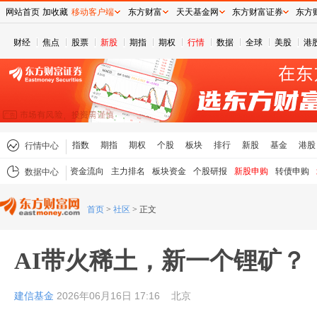
网站首页
加收藏
移动客户端
东方财富
天天基金网
东方财富证券
东方
财经
焦点
股票
新股
期指
期权
行情
数据
全球
美股
港
指数
期指
期权
个股
板块
排行
新股
基金
港股
行情中心
资金流向
主力排名
板块资金
个股研报
新股申购
转债申购
数据中心
首页
>
社区
>
正文
AI带火稀土，新一个锂矿？
建信基金
2026年06月16日 17:16
北京