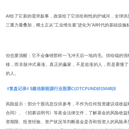
AI给了它新的需求叙事，政策给了它供给刚性的护城河，全球
三重力量叠加，稀土正从"工业维生素"进化为"AI时代的基础设施
但也要清醒：它不会像锂那样一飞冲天后一地鸡毛。供给端的强
移，而非脉冲式暴涨。真正的赢家，不是追涨的人，而是看懂了
的人。
#复盘记录#
$建信新能源行业股票C(OTCFUND|015048)$
风险提示：部分个股讯息仅供参考，不作为任何投资建议或收益
合同》、《招募说明书》等基金法律文件，了解基金的风险收益
资期限、投资经验、资产状况等判断基金是否和投资人的风险承