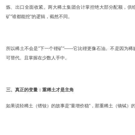
炼、出口全面收紧。两大稀土集团合计掌控绝大部分配额，供
矿"谁都能挖"的逻辑，截然不同。
所以稀土不会是"下一个锂矿"——它比锂更像石油。不是因为
可替代、且掌握在少数人手中。
三、真正的变量：重稀土才是主角
如果说轻稀土（镨钕）的故事是"量增价稳"，那重稀土（镝铽）的