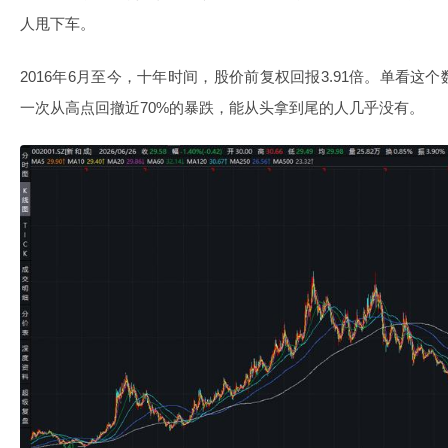
人甩下车。
2016年6月至今，十年时间，股价前复权回报3.91倍。单看
一次从高点回撤近70%的暴跌，能从头拿到尾的人几乎没有。