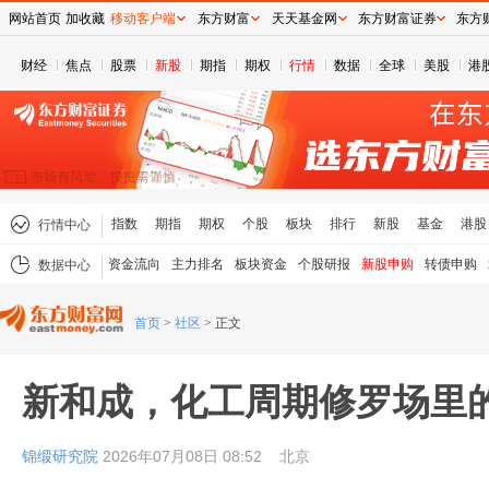
网站首页
加收藏
移动客户端
东方财富
天天基金网
东方财富证券
东方
财经
焦点
股票
新股
期指
期权
行情
数据
全球
美股
港
指数
期指
期权
个股
板块
排行
新股
基金
港股
行情中心
资金流向
主力排名
板块资金
个股研报
新股申购
转债申购
数据中心
首页
>
社区
>
正文
新和成，化工周期修罗场里
锦缎研究院
2026年07月08日 08:52
北京