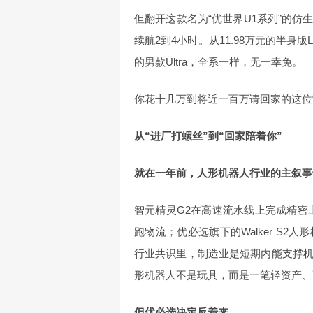
但翻开这款名为“优世界U1系列”的
续航2到4小时。从11.98万元的半身版Li
的男款Ultra，全系一样，无一幸免。
你花十几万到将近一百万请回家的这位
从“进厂打螺丝”到“回家陪着你”
就在一年前，人形机器人行业的主叙事
智元精灵G2在高速流水线上完成精密上下
跑物流；优必选旗下的Walker S
行业共识里，制造业是短期内能支撑
形机器人不是玩具，而是一笔轻资产、
但优必选决定反着来。