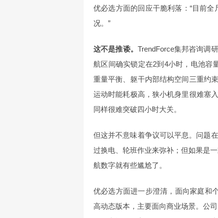
优必选方面的回应干脆利落：“目前全
况。”
这不是推诿。
TrendForce集邦
航区间确实锁定在2到4小时，电池容
重量平衡、躯干内部结构空间三重约
运动时能耗极高，狭小机身里很难塞
同样很难突破四小时大关。
但这并不意味着争议可以平息。问题在
过换电、轮班作业来弥补；但如果是一款
航数字就有些尴尬了。
优必选方面进一步澄清，面向家庭和个人的主要
高动态版本，主要面向商业场景。公司