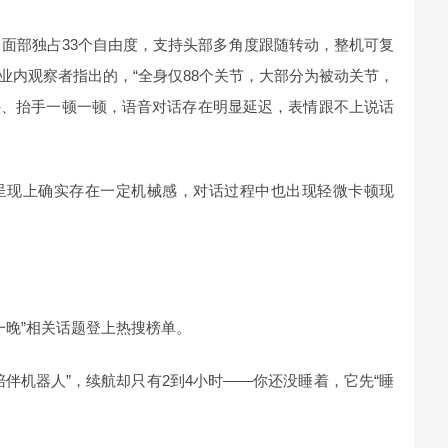
由度，面部独占33个自由度，支持头部多角度跟随转动，整机可复
业内观察者指出的，“全身仅88个关节，大部分为被动关节，
头、抬手一顿一顿，语音对话存在明显延迟，表情跟不上说话
呈现上确实存在一定机械感，对话过程中也出现轻微卡顿现
过一晚”相关话题登上热搜榜单。
陪伴机器人”，续航却只有2到4小时——你还没睡着，它先“睡