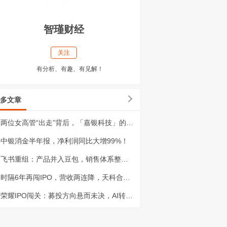
智瑾财经
关注
有分析、有趣、有见解！
多文章
两位女高管“出走”背后，「嘉银科技」的牌照和代偿困局
中银消金半年报，净利润同比大增99%！
飞书重组：产品并入豆包，销售体系整合进火山引擎
时隔6年再闯IPO，营收两连降，天科合达能否熬过盈利大考？
荣耀IPO闯关：募投方向悬而未决，AI转型能否打开估值新空间？