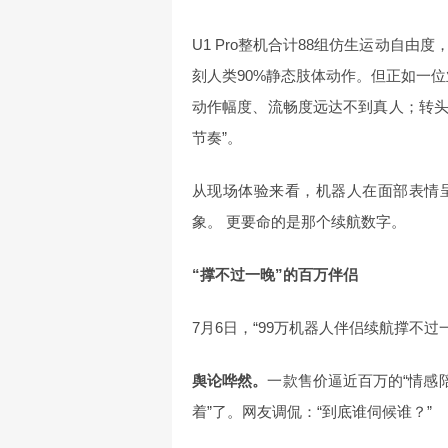
U1 Pro整机合计88组仿生运动自
刻人类90%静态肢体动作。但正如一位
动作幅度、流畅度远达不到真人；转
节奏”。
从现场体验来看，机器人在面部表情
象。 更要命的是那个续航数字。
“撑不过一晚”的百万伴侣
7月6日，“99万机器人伴侣续航撑不
舆论哗然。
一款售价逼近百万的“情感
着”了。网友调侃：“到底谁伺候谁？”