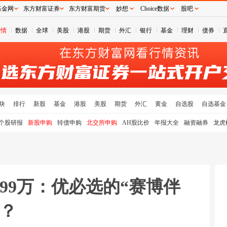
基金网
东方财富证券
东方财富期货
妙想
Choice数据
股吧
行情
数据
全球
美股
港股
期货
外汇
银行
基金
理财
债券
块
排行
新股
基金
港股
美股
期货
外汇
黄金
自选股
自选基金
个股研报
新股申购
转债申购
北交所申购
AH股比价
年报大全
融资融券
龙虎
99万：优必选的“赛博伴
吗？