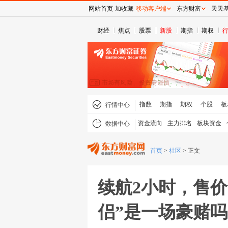
网站首页
加收藏
移动客户端
东方财富
天天
财经
焦点
股票
新股
期指
期权
指数
期指
期权
个股
板
行情中心
资金流向
主力排名
板块资金
数据中心
首页
>
社区
>
正文
续航2小时，售价
侣”是一场豪赌