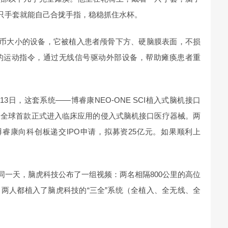
那只手套就能自己合拢手指，稳稳抓住水杯。
硬币大小的设备，它被植入患者颅骨下方、硬脑膜表面，不损
的运动指令，通过无线信号驱动外部设备，帮助瘫痪患者重
13日，这套系统——博睿康NEO-ONE SCI植入式脑机接口
为全球首款正式进入临床应用的侵入式脑机接口医疗器械。两
博睿康向科创板递交IPO申请，拟募资25亿元。如果顺利上
同一天，脑虎科技公布了一组视频：两名相隔800公里的高位
两人都植入了脑虎科技的“三全”系统（全植入、全无线、全