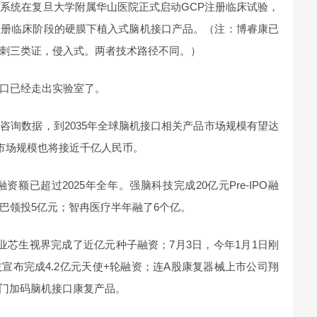
全系统在复旦大学附属华山医院正式启动GCP注册临床试验，
注册临床阶段的硬膜下植入式脑机接口产品。（注：博睿康已
刺三类证，侵入式。两者技术路径不同。）
口已经走出实验室了。
咨询数据，到2035年全球脑机接口相关产品市场规模有望达
品市场规模也将接近千亿人民币。
资额已超过2025年全年。强脑科技完成20亿元Pre-IPO融
巴领投5亿元；智冉医疗半年融了6个亿。
业芯生视界完成了近亿元种子融资；7月3日，今年1月1日刚
宣布完成4.2亿元天使+轮融资；连A股康复器械上市公司翔
，专门加码脑机接口康复产品。