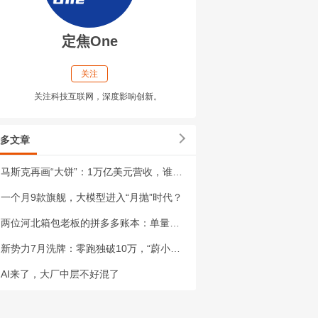
定焦One
关注
关注科技互联网，深度影响创新。
多文章
马斯克再画“大饼”：1万亿美元营收，谁来买单？
一个月9款旗舰，大模型进入“月抛”时代？
两位河北箱包老板的拼多多账本：单量稳了，村民家门口有活儿干
新势力7月洗牌：零跑独破10万，“蔚小理米”困在3万档
AI来了，大厂中层不好混了