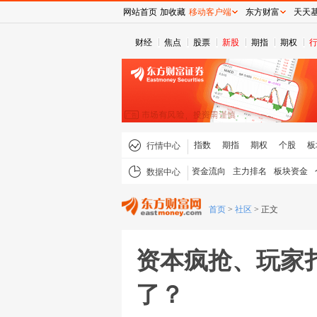
网站首页
加收藏
移动客户端
东方财富
天天
财经
焦点
股票
新股
期指
期权
指数
期指
期权
个股
板
行情中心
资金流向
主力排名
板块资金
数据中心
首页
>
社区
>
正文
资本疯抢、玩家
了？