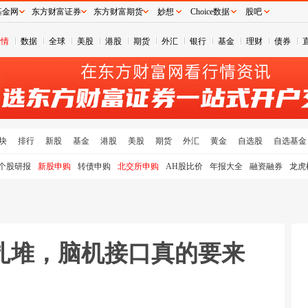
基金网
东方财富证券
东方财富期货
妙想
Choice数据
股吧
行情
数据
全球
美股
港股
期货
外汇
银行
基金
理财
债券
块
排行
新股
基金
港股
美股
期货
外汇
黄金
自选股
自选基金
个股研报
新股申购
转债申购
北交所申购
AH股比价
年报大全
融资融券
龙虎
扎堆，脑机接口真的要来