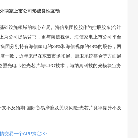
外两家上市公司形成良性互动
力基础设施领域的核心布局。海信集团控股作为控股股东(合计
资源上为公司提供背书，更与海信视像、海信家电上市公司平台
集团分别持有海信家电约39%和海信视像约48%的股份，两
高度一致，近年来已在东盟市场拓展、厨卫系统整合等方面展
乾照光电卡位光芯片与CPO技术，与纳真科技的光模块业务
开支不及预期;国际贸易摩擦及关税风险;光芯片良率提升不及
交易一个APP搞定>>