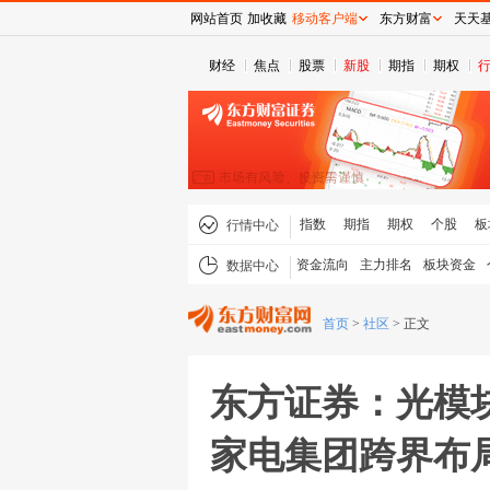
网站首页
加收藏
移动客户端
东方财富
天天
财经
焦点
股票
新股
期指
期权
指数
期指
期权
个股
板
行情中心
资金流向
主力排名
板块资金
数据中心
首页
>
社区
>
正文
东方证券：光模
家电集团跨界布