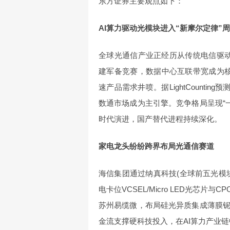
东方证券主要观点如下：
AI算力驱动光模块进入“新摩尔定律”
全球光通信产业正经历从传统电信驱动向
建军备竞赛，数据中心互联带宽成为核心瓶
速产品需求井喷。据LightCounti
数通市场成为主引擎。竞争格局呈现“一
时代演进，国产替代进程持续深化。
家电龙头纷纷跨界布局光通信赛道
海信集团通过纳真科技(全球前五光模
电卡位VCSEL/Micro LED光芯
苏州易缆微，布局硅光异质集成薄膜
金流支撑硬科技投入，在AI算力产业链