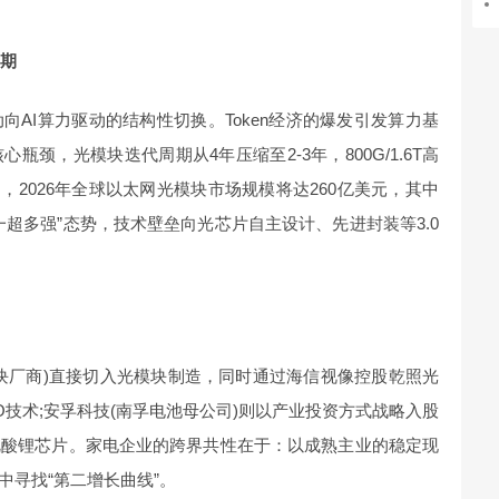
周期
AI算力驱动的结构性切换。Token经济的爆发引发算力基
颈，光模块迭代周期从4年压缩至2-3年，800G/1.6T高
ng预测，2026年全球以太网光模块市场规模将达260亿美元，其中
超多强”态势，技术壁垒向光芯片自主设计、先进封装等3.0
块厂商)直接切入光模块制造，同时通过海信视像控股乾照光
片与CPO技术;安孚科技(南孚电池母公司)则以产业投资方式战略入股
铌酸锂芯片。家电企业的跨界共性在于：以成熟主业的稳定现
中寻找“第二增长曲线”。