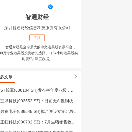
智通财经
深圳智通财经信息科技服务有限公司
关注
智通财经是全球最大的中文港美股资讯平台，
00万专业港美股投资者的选择。（24小时港美股实
时资讯+深度数据）
多文章
ST帕瓦(688184.SH)发布半年度业绩，归母净利润4506万元，同比扭亏为盈
宝鼎科技(002552.SZ)：目前无AI覆铜板
兴福电子(688545.SH)拟合资设立湖北兴发投资有限公司
正虹科技(000702.SZ)：7月生猪销售收入540.4万元 同比下降79.23%