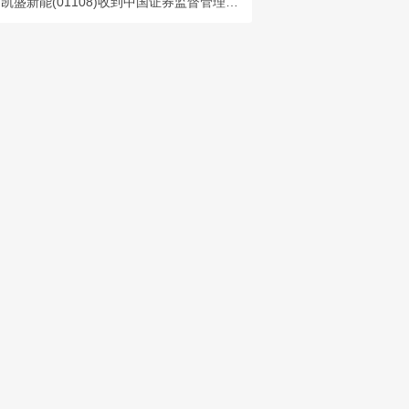
凯盛新能(01108)收到中国证券监督管理委员会河南监管局行政监管措施决定书