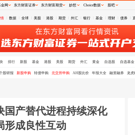
基金网
东方财富证券
东方财富期货
妙想
Choice数据
股吧
行情
数据
全球
美股
港股
期货
外汇
银行
基金
理财
债券
块
排行
新股
基金
港股
美股
期货
外汇
黄金
自选股
自选基金
个股研报
新股申购
转债申购
北交所申购
AH股比价
年报大全
融资融券
龙虎
块国产替代进程持续深化
局形成良性互动