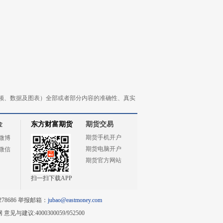
频、数据及图表）全部或者部分内容的准确性、真实
金
东方财富期货
期货交易
期货手机开户
微博
期货电脑开户
微信
期货官方网站
扫一扫下载APP
78686 举报邮箱：
jubao@eastmoney.com
网
意见与建议:4000300059/952500