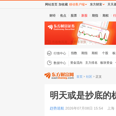
网站首页
加收藏
移动客户端
东方财富
天天
财经
焦点
股票
新股
期指
期权
指数
期指
期权
个股
板
行情中心
资金流向
主力排名
板块资金
数据中心
首页
>
社区
>
正文
明天或是抄底的
趋势巡航
2026年07月08日 15:54
上海