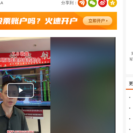
分享到：
军
更
播
放
视