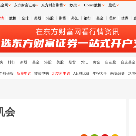
基金网
东方财富证券
东方财富期货
妙想
Choice数据
股吧
行情
数据
全球
美股
港股
期货
外汇
银行
基金
理财
债券
块
排行
新股
基金
港股
美股
期货
外汇
黄金
自选股
自选基金
个股研报
新股申购
转债申购
北交所申购
AH股比价
年报大全
融资融券
龙虎
机会