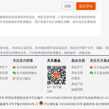
清除
提交评论
传播虚假信息或者误导性信息，扰乱证券市场；2.用户在本社区发表的所有资
不对您构成任何投资建议。用户应基于自己的独立判断，自行决定证券投资
多信息，与本站立场无关。东方财富网不保证该信息（包括但不限于文字、视频、音
并未经过本网站证实，不对您构成任何投资建议，据此操作，风险自担。
关注东方财富
天天基金
基金交易
关注天天基
券开户
基金开户
东方财富网微博
天天基金网
线交易
基金交易
东方财富网微信
天天基金网
券交易
活期宝
意见与建议
基金产品
扫一扫下载
稳健理财
APP
 经营证券期货业务许可证编号：913101046312860336 违法和不良信息举报:021-612
案号:沪ICP备05006054号-11
沪公网安备 31010402000120号
版权所有:东方财富