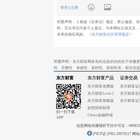
登录
|
注册
郑重声明： 1.根据《证券法》规定，禁止编造、
料、言论等仅代表个人观点，与本网站立场无关，
并承担相应风险。
《东方财富社区管理规定》
郑重声明：东方财富网发布此信息的目的在于传播更
性、完整性、有效性、及时性、原创性等。相关信息
东方财富
东方财富产品
证券交易
东方财富免费版
东方财富证
东方财富Level-2
东方财富在
东方财富策略版
东方财富证
妙想投研助理
扫一扫下载
Choice金融终端
APP
信息网络传播视听节目许可证：0908328号
沪ICP证:沪B2-20070217
网站备