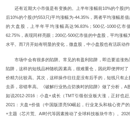
还有近期大小市值是有变换的。上半年涨幅前10%的个股(约553
后10%的个股(约553只)平均涨幅为-44.35%，两者平均涨幅差
的大盘股，上半年平均涨幅高达96.83%；500亿-1000
62.75%，表现同样亮眼；200亿-500亿市值的中盘股，平均涨幅
水平。而7月开始有明显的变化，微盘股，中小盘股也有活跃动
市场中会有很多的陷阱。常见的有盈利陷阱，即总要追涨热
陷阱，这样的短线品种随机因素高，很难重仓，因此即便押对了
价精力比较高。其次，这样操作往往是没有后手的，短线只有止
去弄，容错率高。《破解行业热点切换时的陷阱》做了分析，A股
如说2012-2016：小盘+成长（TMT引领创业板大涨，正好也
2021：大盘+价值（中国版漂亮50崛起，行业龙头和核心资产的景
+主题（芯片荒、AI时代等因素推动了全球科技板块牛市）。202