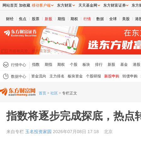
网站首页
加收藏
移动客户端
东方财富
天天基金网
东方财富证券
东方
财经
焦点
股票
新股
期指
期权
行情
数据
全球
美股
港
指数
期指
期权
个股
板块
排行
新股
基金
港股
行情中心
资金流向
主力排名
板块资金
个股研报
新股申购
转债申购
数据中心
首页
>
社区
>
专栏正文
指数将逐步完成探底，热点
来自专栏
玉名投资家园
2026年07月08日 17:18
北京