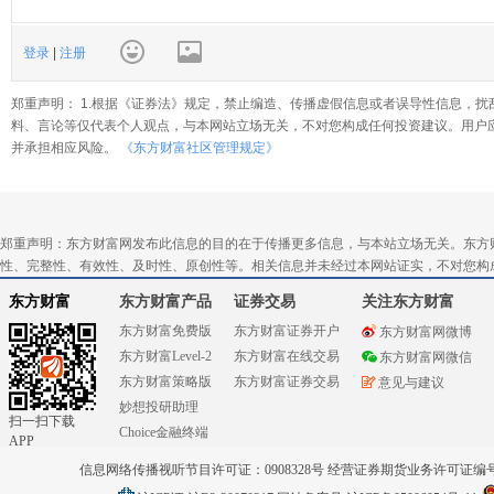
登录
|
注册
郑重声明： 1.根据《证券法》规定，禁止编造、传播虚假信息或者误导性信息，扰
料、言论等仅代表个人观点，与本网站立场无关，不对您构成任何投资建议。用户
并承担相应风险。
《东方财富社区管理规定》
郑重声明：东方财富网发布此信息的目的在于传播更多信息，与本站立场无关。东方
性、完整性、有效性、及时性、原创性等。相关信息并未经过本网站证实，不对您构
东方财富
东方财富产品
证券交易
关注东方财富
东方财富免费版
东方财富证券开户
东方财富网微博
东方财富Level-2
东方财富在线交易
东方财富网微信
东方财富策略版
东方财富证券交易
意见与建议
妙想投研助理
扫一扫下载
Choice金融终端
APP
信息网络传播视听节目许可证：0908328号 经营证券期货业务许可证编号：91310