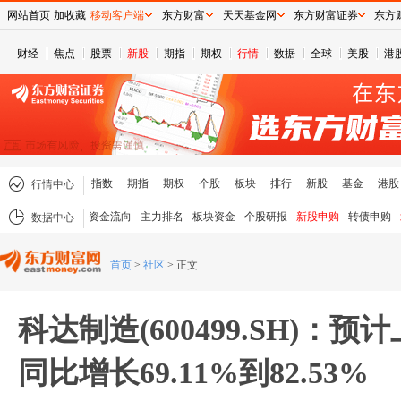
网站首页
加收藏
移动客户端
东方财富
天天基金网
东方财富证券
东方
财经
焦点
股票
新股
期指
期权
行情
数据
全球
美股
港
指数
期指
期权
个股
板块
排行
新股
基金
港股
行情中心
资金流向
主力排名
板块资金
个股研报
新股申购
转债申购
数据中心
首页
>
社区
>
正文
科达制造(600499.SH)：
同比增长69.11%到82.53%