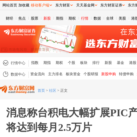
网站首页
加收藏
移动客户端
东方财富
天天基金网
东方财富证券
东方
财经
焦点
股票
新股
期指
期权
行情
数据
全球
美股
港
指数
期指
期权
个股
板块
排行
新股
基金
港股
行情中心
资金流向
主力排名
板块资金
个股研报
新股申购
转债申购
数据中心
首页
>
社区
>
正文
消息称台积电大幅扩展PIC产能
将达到每月2.5万片