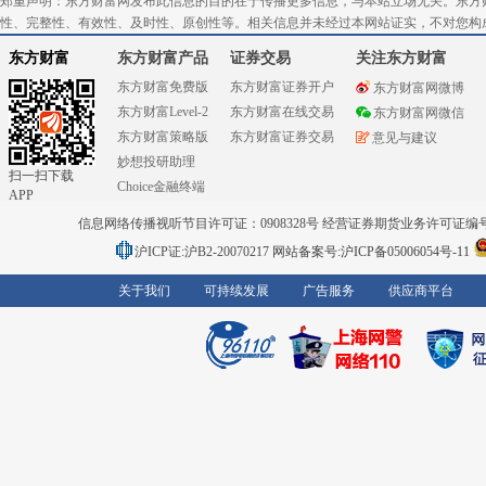
郑重声明：东方财富网发布此信息的目的在于传播更多信息，与本站立场无关。东方
性、完整性、有效性、及时性、原创性等。相关信息并未经过本网站证实，不对您构
东方财富
东方财富产品
证券交易
关注东方财富
东方财富免费版
东方财富证券开户
东方财富网微博
东方财富Level-2
东方财富在线交易
东方财富网微信
东方财富策略版
东方财富证券交易
意见与建议
妙想投研助理
扫一扫下载
Choice金融终端
APP
信息网络传播视听节目许可证：0908328号 经营证券期货业务许可证编号：91310
沪ICP证:沪B2-20070217
网站备案号:沪ICP备05006054号-11
关于我们
可持续发展
广告服务
供应商平台