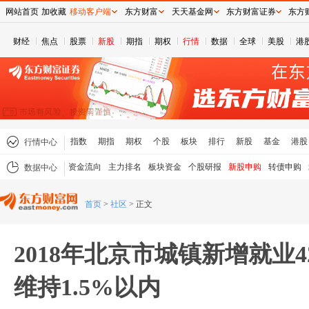
网站首页
加收藏
移动客户端
东方财富
天天基金网
东方财富证券
东方
财经
焦点
股票
新股
期指
期权
行情
数据
全球
美股
港
指数
期指
期权
个股
板块
排行
新股
基金
港股
行情中心
资金流向
主力排名
板块资金
个股研报
新股申购
转债申购
数据中心
首页
>
社区
>
正文
2018年北京市城镇新增就业4
维持1.5%以内