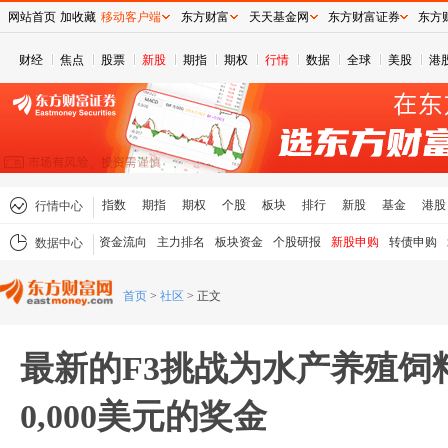
网站首页
加收藏
移动客户端
东方财富
天天基金网
东方财富证券
东方
财经
焦点
股票
新股
期指
期权
行情
数据
全球
美股
港
指数
期指
期权
个股
板块
排行
新股
基金
港股
行情中心
资金流向
主力排名
板块资金
个股研报
新股申购
转债申购
数据中心
首页
>
社区
>
正文
最新的F3挑战为水产养殖饲
0,000美元的奖金