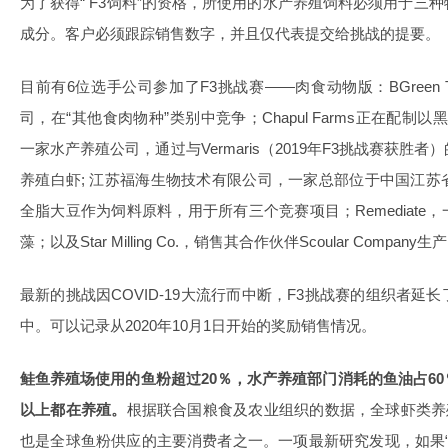
为了获得“ F3饲料”的资格，所使用的水产养殖饲料必须用于三
成分。客户必须跟踪销售数字，并且仅代表提交给挑战的提要。
目前有6位选手公司参加了F3挑战赛——肉食动物版：BGreen Te
司，在“其他食肉物种”类别中竞争；Chapul Farms正在配制以
一家水产养殖公司，通过与Vermaris（2019年F3挑战赛获
养殖白虾; 江苏福海生物技术有限公司，一家总部位于中国江
全脂大豆作为饲料原料，用于所有三个竞赛项目；Remediat
藻；以及Star Milling Co.，销售其合作伙伴Scoular Com
最新的挑战因COVID-19大流行而中断，F3挑战赛的组织者
中。可以记录从2020年10月1日开始的奖励销售情况。
鲑鱼养殖场使用的鱼粉超过20％，水产养殖部门消耗的鱼油占6
以上都在养殖。
根据联合国粮食及农业组织的数据，全球虾类养殖产
也是全球鱼粉供应的主要消费者之一。一项最新研究发现，如果“一