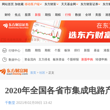
网站首页
加收藏
移动客户端
东方财富
天天基金网
东方财富证券
东方
财经
焦点
股票
新股
期指
期权
行情
数据
全球
美股
港
指数
期指
期权
个股
板块
排行
新股
基金
港股
行情中心
资金流向
主力排名
板块资金
个股研报
新股申购
转债申购
数据中心
首页
>
社区
>
正文
2020年全国各省市集成电路
千数堂
2021年02月09日 13:42