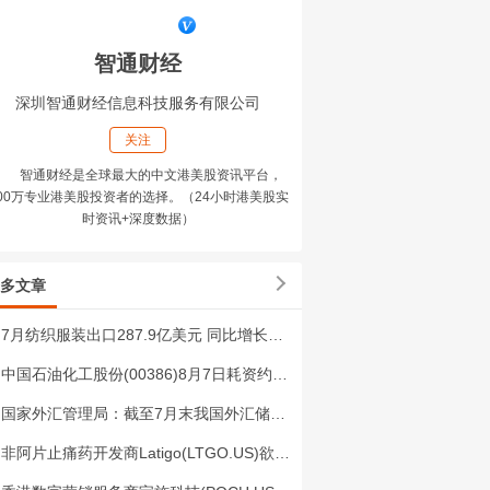
智通财经
深圳智通财经信息科技服务有限公司
关注
智通财经是全球最大的中文港美股资讯平台，
00万专业港美股投资者的选择。（24小时港美股实
时资讯+深度数据）
多文章
7月纺织服装出口287.9亿美元 同比增长7.6% 环比下降1.6%
中国石油化工股份(00386)8月7日耗资约560.54万元回购110万股A股
国家外汇管理局：截至7月末我国外汇储备规模为34188亿美元 环比升0.07%
非阿片止痛药开发商Latigo(LTGO.US)欲乘生物科技IPO“东风”！发行定价18美元/股 拟筹资3.46亿美元