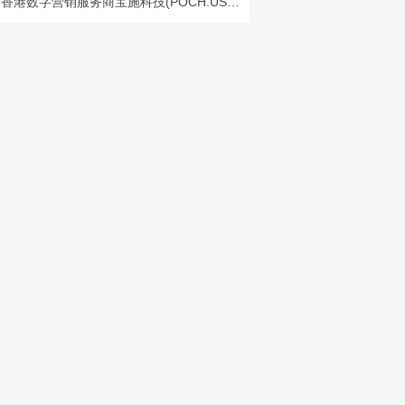
香港数字营销服务商宝施科技(POCH.US)IPO定价上调至5-7美元 募资额提升33%至3800万美元