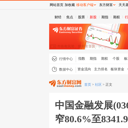
网站首页
加收藏
移动客户端
东方财富
天天
财经
焦点
股票
新股
期指
期权
指数
期指
期权
个股
板
行情中心
资金流向
主力排名
板块资金
数据中心
首页
>
社区
>
正文
中国金融发展(03
窄80.6%至8341