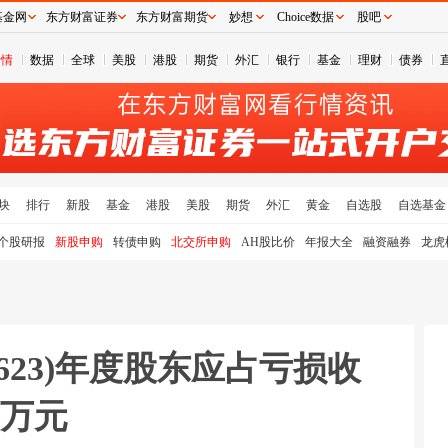
基金网
东方财富证券
东方财富期货
妙想
Choice数据
股吧
行情
数据
全球
美股
港股
期货
外汇
银行
基金
理财
债券
块
排行
新股
基金
港股
美股
期货
外汇
黄金
自选股
自选基金
个股研报
新股申购
转债申购
北交所申购
AH股比价
年报大全
融资融券
龙虎
623)年度股东应占亏损收
.9万元