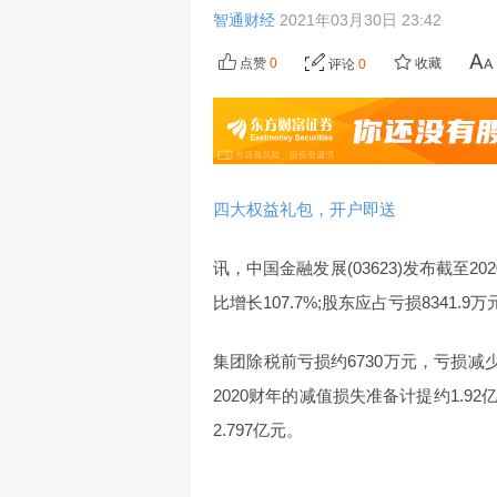
智通财经
2021年03月30日 23:42
点赞
0
收藏
评论
0
四大权益礼包，开户即送
讯，中国
金融
发展(03623)发布截至2
比增长107.7%;股东应占亏损8341.9
集团除税前亏损约6730万元，亏损减
2020财年的减值损失准备计提约1.92
2.797亿元。