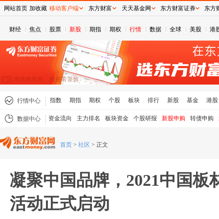
网站首页
加收藏
移动客户端
东方财富
天天基金网
东方财富证券
东方
财经
焦点
股票
新股
期指
期权
行情
数据
全球
美股
港
指数
期指
期权
个股
板块
排行
新股
基金
港股
行情中心
资金流向
主力排名
板块资金
个股研报
新股申购
转债申购
数据中心
首页
>
社区
>
正文
凝聚中国品牌，2021中国
活动正式启动