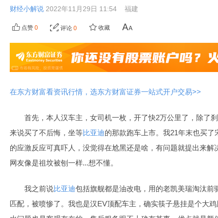
财经小解说
2022年11月29日 11:54
福建
点赞
0
收藏
评论
0
在东方财富看资讯行情，选东方财富证券一站式开户交易>>
首先，本人汉车主，女司机一枚，开了快2万公里了，除了
来说买了不后悔，坐等
比亚迪
的那款跑车上市。我21年末也买了宋p
的应激反应可真吓人，没觉得在尬黑还是啥，有问题就提出来解
网友像是祖坟被刨一样...想不懂。
我之前说
比亚迪
包括旗舰都是油改电，用的老凯美瑞淘汰前
匹配，被喷惨了。我也是汉EV顶配车主，确实筷子悬挂是个大