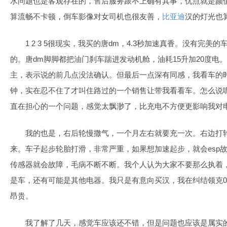
水问题也是客观存在的，售后服务跟不上确有其事，优点就是颜
算流畅不卡顿，倒车影像对女司机也很友善，
比亚迪
汉的灯光也
1 2 3 5很现实，我买的唐dm，4.3秒加速真香。没有完
的。唐dm脚脚都把油门刹车踹进发动机舱，油耗15升加20度电。
主，表示说的前几点没法确认。但最后一点深有同感，我看车的
钟，实在忍不住了才叫住路过的一个销售让带我看看车。怎么说
直在担心的一个问题，感觉太飘渺了，比充电不方便更影响我对
我的也是，右后轮慢撒气，一个月左右就要充一次。右边打
来。车子起步轮胎打滑，非常严重，如果想加速起步，就会esp
传感器就会故障，毛病不断不断。我个人认为大家不要那么执着
是车，还有可能是其他电器。我只是有意向买汉，我在纠结领克0
昂贵。
我了解了几天，感觉车应该还不错，但是问题也应该是属实