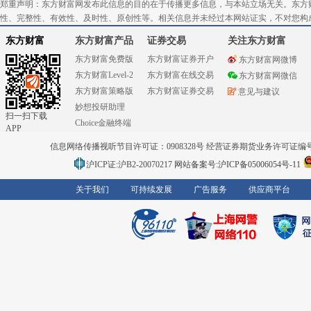
郑重声明：东方财富网发布此信息的目的在于传播更多信息，与本站立场无关。东方
性、完整性、有效性、及时性、原创性等。相关信息并未经过本网站证实，不对您构
东方财富
东方财富产品
证券交易
关注东方财富
东方财富免费版
东方财富证券开户
东方财富网微博
东方财富Level-2
东方财富在线交易
东方财富网微信
东方财富策略版
东方财富证券交易
意见与建议
妙想投研助理
扫一扫下载
Choice金融终端
APP
信息网络传播视听节目许可证：0908328号 经营证券期货业务许可证编号：91310
沪ICP证:沪B2-20070217
网站备案号:沪ICP备05006054号-11
关于我们
可持续发展
广告服务
供应商平台