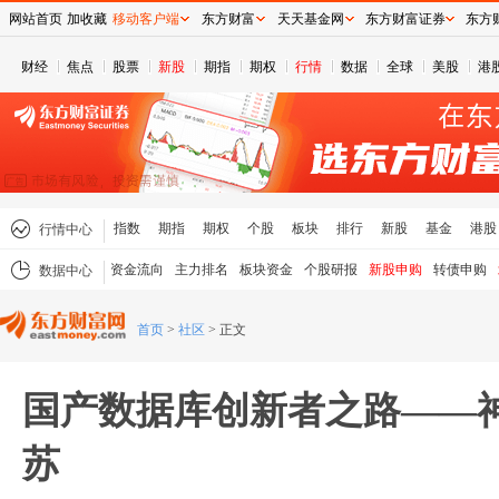
网站首页
加收藏
移动客户端
东方财富
天天基金网
东方财富证券
东方
财经
焦点
股票
新股
期指
期权
行情
数据
全球
美股
港
指数
期指
期权
个股
板块
排行
新股
基金
港股
行情中心
资金流向
主力排名
板块资金
个股研报
新股申购
转债申购
数据中心
首页
>
社区
>
正文
国产数据库创新者之路——神
苏