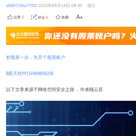
s000719sz7702
2023年09月14日 08:40
浙江
点赞
3
收藏
评论
0
炒股第一步，先开个股票账户
$航天软件(SH688562)$
以下文章来源于网络空间安全之路
，作者顾云苏