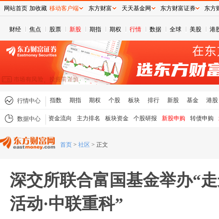
网站首页
加收藏
移动客户端
东方财富
天天基金网
东方财富证券
东方
财经
焦点
股票
新股
期指
期权
行情
数据
全球
美股
港
指数
期指
期权
个股
板块
排行
新股
基金
港股
行情中心
资金流向
主力排名
板块资金
个股研报
新股申购
转债申购
数据中心
首页
>
社区
>
正文
深交所联合富国基金举办“
活动·中联重科”