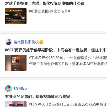
对话千朔投资丁志强 | 量化投资到底赚的什么钱
#私募投资圈-深度访谈录#
达叔投基不投机
0807/反弹仍处于偏早期阶段，中间会有一定波折，但往未
#宇树发行价150.80元，中一签能赚多少？##
##葛卫东加仓存储芯片股：坚定看多AI##长鑫
士##美拟限制中国IDC设备，遭一系列反制#
局内散人
有券商的兄弟们，这条视频请耐心看完！
#社区牛人计划##炒股日记##股市怎么看#$中信证券(