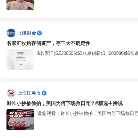
飞瞰财金
名家汇收购存储资产，存三大不确定性
$名家汇(SZ300506)$$兆易创新(SH603986)$$长鑫
上海证券报
财长小抄被偷拍，美国为何下场救日元？#精选主播说
邀您观看：财长小抄被偷拍，美国为何下场救日元