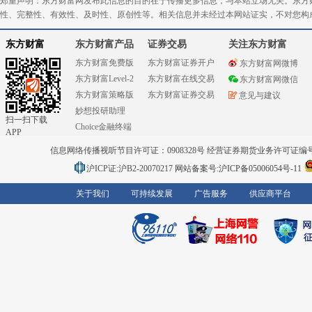
郑重声明：东方财富网发布此信息的目的在于传播更多信息，与本站立场无关。东方
性、完整性、有效性、及时性、原创性等。相关信息并未经过本网站证实，不对您构
东方财富
东方财富产品
证券交易
关注东方财富
东方财富免费版
东方财富证券开户
东方财富网微博
东方财富Level-2
东方财富在线交易
东方财富网微信
东方财富策略版
东方财富证券交易
意见与建议
妙想投研助理
扫一扫下载
Choice金融终端
APP
信息网络传播视听节目许可证：0908328号 经营证券期货业务许可证编号：91310
沪ICP证:沪B2-20070217
网站备案号:沪ICP备05006054号-11
关于我们
可持续发展
广告服务
供应商平台