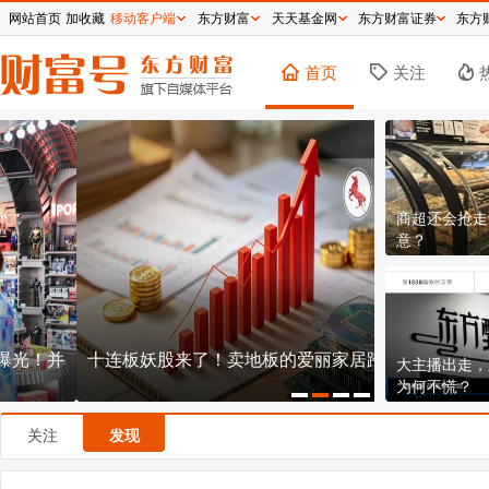
网站首页
加收藏
移动客户端
东方财富
天天基金网
东方财富证券
东方
首页
关注
商超还会抢走
意？
十连板妖股来了！卖地板的爱丽家居跨界造芯
国泰航空的
大主播出走，
运的长空博
为何不慌？
关注
发现