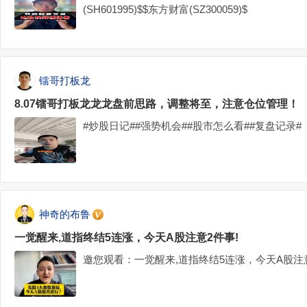
(SH601995)$$东方财富(SZ300059)$
镭哥打板龙
8.07镭哥打板龙龙龙盘前思路，调整将至，注意仓位管理！
#炒股日记##强势机会##股市怎么看##复盘记录#
神奇的布鲁
一觉醒来,道指终结5连涨，今天A股注意2件事!
邀您观看：一觉醒来,道指终结5连涨，今天A股注意