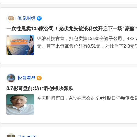
侃见财经
一次性甩卖135家公司！光伏龙头锦浪科技开启下一场“豪赌”
锦浪科技官宣，打包卖掉135家全资子公司、482.7
元。算下来每瓦售价只有0.51元，对比当下2-3
到两折清仓！#英伟达急寻中国AI基站供应商#$锦浪科技
彬哥看盘
8.7彬哥盘前:防止科创板块深跌
今天时间窗口，A股会怎么走？#炒股日记##复盘记