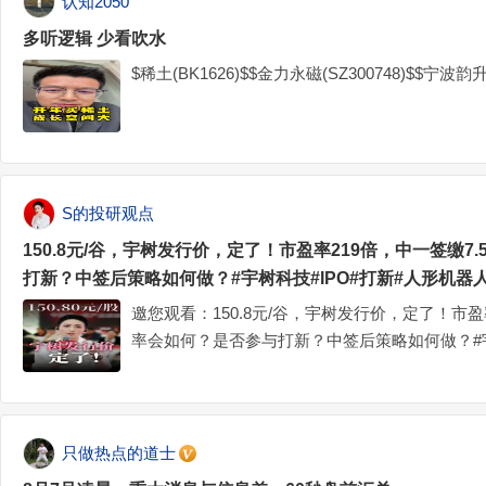
认知2050
多听逻辑 少看吹水
$稀土(BK1626)$$金力永磁(SZ300748)$$宁波韵
S的投研观点
150.8元/谷，宇树发行价，定了！市盈率219倍，中一签缴7
打新？中签后策略如何做？#宇树科技#IPO#打新#人形机器
邀您观看：150.8元/谷，宇树发行价，定了！市盈
率会如何？是否参与打新？中签后策略如何做？#宇
#S的宝藏世界
只做热点的道士