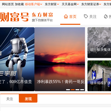
网站首页
加收藏
移动客户端
东方财富
天天基金网
东方财富证券
东方
首页
关注
玻纤板块集体
净利暴跌55%！膏药一哥反围剿，已杀疯了
说好十年不
瑞幸规模扩张
一？
关注
发现