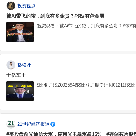
投资视点
被Ai带飞的铱，到底有多金贵？#铱#有色金属
邀您观看：被Ai带飞的铱，到底有多金贵？#铱#
格格呀
千亿车王
$比亚迪(SZ002594)$$比亚迪股份(HK|01211)$$比
21世纪经济报道
#美股盘前光通信大涨，应用光电暴涨超15%，#存储芯片股