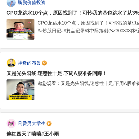
鹏鹏价值投资
CPO龙跳水10个点，原因找到了！可怜我的基也跳水了从3%跳
CPO龙跳水10个点，原因找到了！可怜我的基也跳
##炒股日记##复盘记录#$中际旭创(SZ300308)$$新
神奇的布鲁
又是光头阳线,迷惑性十足,下周A股准备回踩！
邀您观看：又是光头阳线,迷惑性十足,下周A股准
只爱男大学生
连红四天了嘻嘻#王小雨